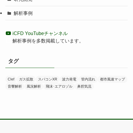
解析事例
iCFD YouTubeチャンネル
解析事例を多数掲載しています。
タグ
Clef
ガス拡散
スパコンXR
波力発電
管内流れ
都市風速マップ
音響解析
風況解析
飛沫･エアロゾル
鼻腔気流