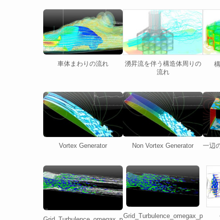
車体まわりの流れ
湧昇流を伴う構造体周りの
流れ
Non Vortex Generator
一辺
Vortex Generator
Grid_Turbulence_omegax_p
Grid_Turbulence_omegax_p