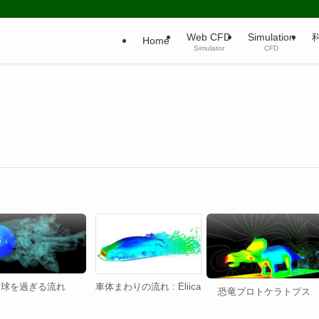
Web CFD
Simulation
Home
Simulator
CFD
球を過ぎる流れ
車体まわりの流れ : Eliica
恐竜プロトケラトプス