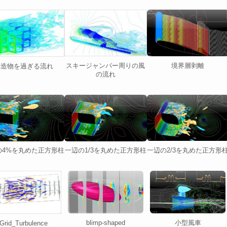
境界層剥離
スキージャンパー周りの風
構造物を過ぎる流れ
の流れ
一辺の2/3を丸めた正方形
の4%を丸めた正方形柱
一辺の1/3を丸めた正方形柱
小型風車
blimp-shaped
Grid_Turbulence