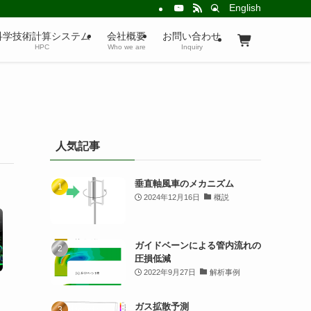
English
科学技術計算システム
会社概要
お問い合わせ
HPC
Who we are
Inquiry
人気記事
垂直軸風車のメカニズム
2024年12月16日
概説
ガイドベーンによる管内流れの
圧損低減
2022年9月27日
解析事例
ガス拡散予測