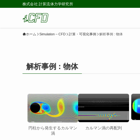
株式会社 計算流体力学研究所
ホーム
Simulation – CFD
計算・可視化事例
解析事例 : 物体
解析事例 : 物体
カルマン渦の再配列
円柱から発生するカルマン
渦