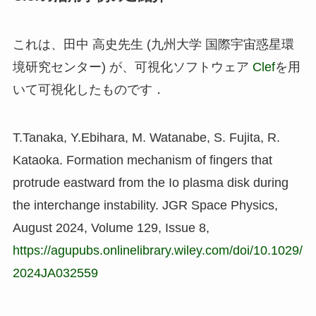
これは、田中 高史先生 (九州大学 国際宇宙惑星環
境研究センター) が、可視化ソフトウェア
Clef
を用
いて可視化したものです．
T.Tanaka, Y.Ebihara, M. Watanabe, S. Fujita, R.
Kataoka. Formation mechanism of fingers that
protrude eastward from the Io plasma disk during
the interchange instability. JGR Space Physics,
August 2024, Volume 129, Issue 8,
https://agupubs.onlinelibrary.wiley.com/doi/10.1029/
2024JA032559