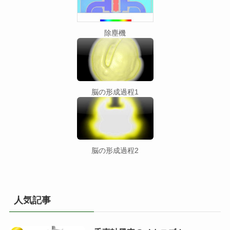
除塵機
脳の形成過程1
脳の形成過程2
人気記事