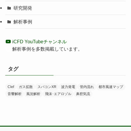
研究開発
解析事例
iCFD YouTubeチャンネル
解析事例を多数掲載しています。
タグ
Clef
ガス拡散
スパコンXR
波力発電
管内流れ
都市風速マップ
音響解析
風況解析
飛沫･エアロゾル
鼻腔気流