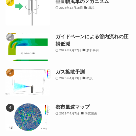
垂直軸風車のメカニズム
2024年12月16日
概説
ガイドベーンによる管内流れの圧
損低減
2022年9月27日
解析事例
ガス拡散予測
2023年4月13日
概説
都市風速マップ
2023年4月7日
研究開発